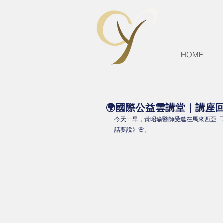
HOME
🌍國際公益雲講堂｜講座
今天一早，黃昭瑜醫師受邀在馬來西亞「
話要說》🌸。 