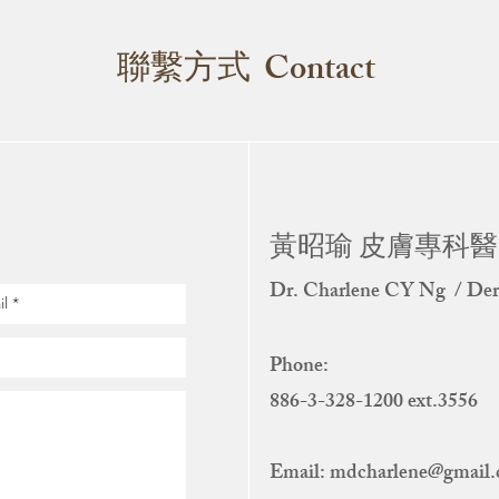
聯繫方式 Contact
黃昭瑜 皮膚專科
Dr. Charlene CY Ng / Der
Phone:
886-3-328-1200 ext.3556
Email:
mdcharlene@gmail