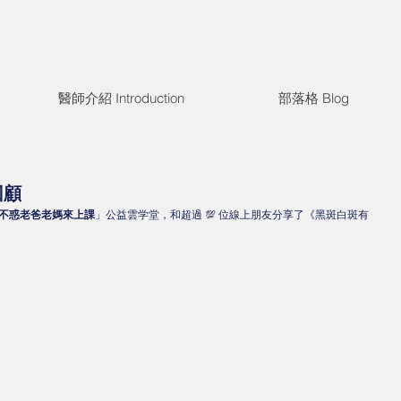
醫師介紹 Introduction
部落格 Blog
回顧
不惑老爸老媽來上課
」公益雲学堂，和超過 💯 位線上朋友分享了《黑斑白斑有