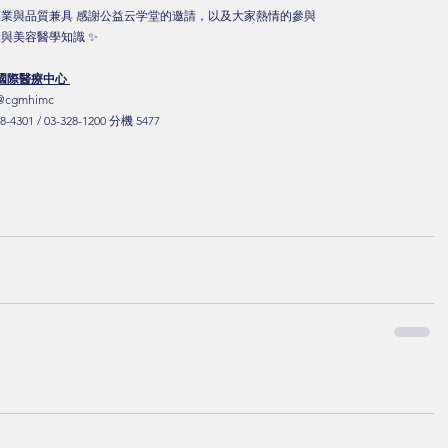
專業與品質兼具 感謝公益云学堂的邀請，以及大家熱情的參與 
與美容醫學知識 ✨ 
國際醫療中心 
：@cgmhimc 
8-4301 / 03-328-1200 分機 5477 