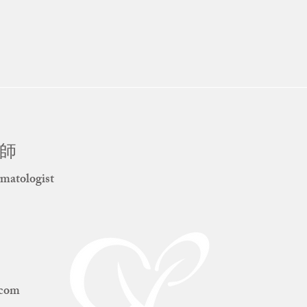
醫師
matologist
.com