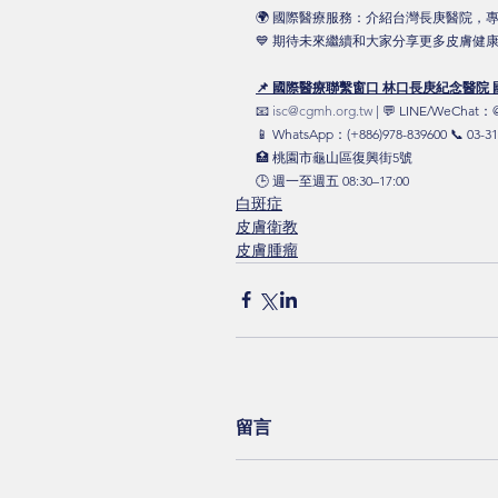
🌍 國際醫療服務：介紹台灣長庚醫院，
💙 期待未來繼續和大家分享更多皮膚健康
📌 國際醫療聯繫窗口 林口長庚紀念醫院 
📧 
isc@cgmh.org.tw
 | 💬 LINE/WeChat
📱 WhatsApp：(+886)978-839600 📞 03-31
🏥 桃園市龜山區復興街5號 
🕒 週一至週五 08:30–17:00
白斑症
皮膚衛教
皮膚腫瘤
留言