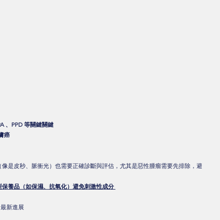
 、PPD 等關鍵關鍵 
膚癌 
射（像是皮秒、脈衝光）也需要正確診斷與評估，尤其是惡性腫瘤需要先排除，避
型保養品（如保濕、抗氧化）避免刺激性成分 
最新進展 