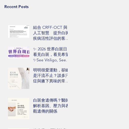
Recent Posts
結合 CRFF-OCT 與
人工智慧 提升白斑
疾病活性評估的客觀
性
✨ 2026 世界白斑日｜
看見白斑，看見希望
✨See Vitiligo, See
Hope
明明很愛運動，卻總
是汗流不止？談多汗
症與腋下異味的常見
困擾
白斑會遺傳嗎？醫師
解析基因、壓力與表
觀遺傳的關係