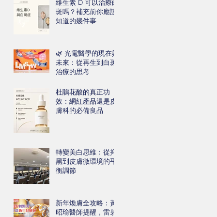
維生素 D 可以治療白
斑嗎？補充前你應該
知道的幾件事
🌿 光電醫學的現在與
未來：從再生到白斑
治療的思考
杜鵑花酸的真正功
效：網紅產品還是皮
膚科的必備良品
轉變美白思維：從抑
黑到皮膚微環境的平
衡調節
新年煥膚全攻略：黃
昭瑜醫師提醒，雷射