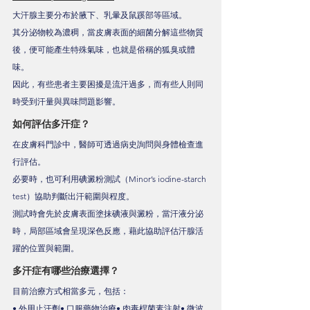
大汗腺主要分布於腋下、乳暈及鼠蹊部等區域。
其分泌物較為濃稠，當皮膚表面的細菌分解這些物質
後，便可能產生特殊氣味，也就是俗稱的狐臭或體
味。
因此，有些患者主要困擾是流汗過多，而有些人則同
時受到汗量與異味問題影響。
如何評估多汗症？
在皮膚科門診中，醫師可透過病史詢問與身體檢查進
行評估。
必要時，也可利用碘澱粉測試（Minor’s iodine-starch 
test）協助判斷出汗範圍與程度。
測試時會先於皮膚表面塗抹碘液與澱粉，當汗液分泌
時，局部區域會呈現深色反應，藉此協助評估汗腺活
躍的位置與範圍。
多汗症有哪些治療選擇？
目前治療方式相當多元，包括：
• 外用止汗劑• 口服藥物治療• 肉毒桿菌素注射• 微波