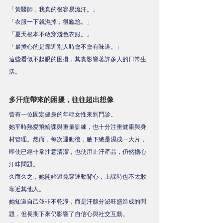
「黃醫師，我真的很容易流汗。」
「衣服一下就濕掉，很尷尬。」
「夏天根本不敢穿淺色衣服。」
「最擔心的是靠近別人時會不會有味道。」
這些看似不起眼的困擾，其實影響著許多人的日常生
活。
多汗症帶來的困擾，往往超出想像
曾有一位固定健身的年輕女性來到門診。
她平時熱愛飛輪課與重量訓練，也十分注重健康與身
材管理。然而，每次運動後，腋下總是濕成一大片，
即使已經非常注意清潔，也使用止汗產品，仍然擔心
汗味問題。
久而久之，她開始避免穿運動背心，上課時也不太敢
靠近其他人。
她知道自己並非不乾淨，而是汗腺分泌旺盛造成的問
題，但長期下來仍影響了自信心與社交互動。