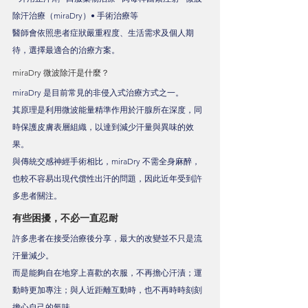
除汗治療（miraDry）• 手術治療等
醫師會依照患者症狀嚴重程度、生活需求及個人期
待，選擇最適合的治療方案。
miraDry 微波除汗是什麼？
miraDry 是目前常見的非侵入式治療方式之一。
其原理是利用微波能量精準作用於汗腺所在深度，同
時保護皮膚表層組織，以達到減少汗量與異味的效
果。
與傳統交感神經手術相比，miraDry 不需全身麻醉，
也較不容易出現代償性出汗的問題，因此近年受到許
多患者關注。
有些困擾，不必一直忍耐
許多患者在接受治療後分享，最大的改變並不只是流
汗量減少。
而是能夠自在地穿上喜歡的衣服，不再擔心汗漬；運
動時更加專注；與人近距離互動時，也不再時時刻刻
擔心自己的氣味。