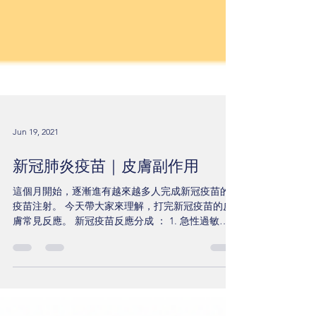
Jun 19, 2021
新冠肺炎疫苗｜皮膚副作用
這個月開始，逐漸進有越來越多人完成新冠疫苗的
疫苗注射。 今天帶大家來理解，打完新冠疫苗的皮
膚常見反應。 新冠疫苗反應分成 ： 1. 急性過敏反
應 Immediate : 注射疫苗宜觀察30分鐘 (看是否出現
氣喘、腫脹、昏厥等作用） 2. 延遲性反應 Delayed
1....