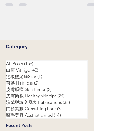
因應新冠肺炎疫情升溫， 長庚醫院即日起部份門診
提供「視訊診療」服務， 可上網之行動裝置(如:電
腦、手機)，即可完成看診作業。 週一下午 1:30-
5:00pm 台北長庚 週二上午 8:30-12:00pm 林口長庚
台北長庚視訊手冊:...
Category
All Posts
(156)
156 posts
白斑 Vitiligo
(40)
40 posts
疤痕蟹足腫Scar
(1)
1 post
落髮 Hair loss
(2)
2 posts
皮膚腫瘤 Skin tumor
(2)
2 posts
皮膚衛教 Healthy skin tips
(24)
24 posts
演講與論文發表 Publications
(38)
38 posts
門診異動 Consulting hour
(3)
3 posts