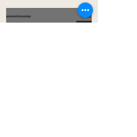
醫學美容 Aesthetic med
(14)
14 posts
Recent Posts
Combines CRFF-OCT and
Artificial Intelligence to
Improve Objective
Assessment of Vitiligo
Disease Activity