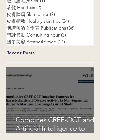
白斑 Vitiligo
(40)
40 posts
疤痕蟹足腫Scar
(1)
1 post
落髮 Hair loss
(2)
2 posts
皮膚腫瘤 Skin tumor
(2)
2 posts
皮膚衛教 Healthy skin tips
(24)
24 posts
演講與論文發表 Publications
(38)
38 posts
門診異動 Consulting hour
(3)
3 posts
醫學美容 Aesthetic med
(14)
14 posts
Recent Posts
Combines CRFF-OCT and
Artificial Intelligence to