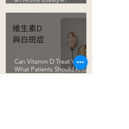
Excessive Sweating Despite
an Active Lifestyle?
Understanding Hyperhidrosis
and Underarm Odor
Can Vitamin D Treat Vitiligo?
What Patients Should Know
Before Taking Supplements