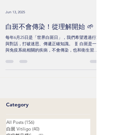
Jun 13, 2025
白斑不會傳染！從理解開始 🌱
每年6月25日是「世界白斑日」，我們希望透過行動
與對話，打破迷思、傳遞正確知識。 🧬 白斑是一種
與免疫系統相關的疾病，不會傳染，也和衛生習慣
無關。 治療關鍵在於：「穩定免疫攻擊」＋「修復
黑色素細胞」。 今年我們提前於 6月14日（六）上
午9:00–12:30 在三創生活園區舉辦現場＋線上衛教講
座，邀請大家一起關注。 📍 地點：三創生活園區／
線上同步直播 讓我們一起用知識與溫柔，照亮白斑
患者的日常。 📺 相關新聞報導：
Category
All Posts
(156)
156 posts