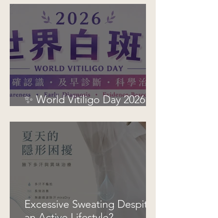
Improve Objective
Assessment of Vitiligo
Disease Activity
✨ World Vitiligo Day 2026 |
See Vitiligo, See Hope ✨