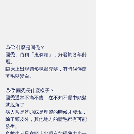
🧐🧐 什麼是圓禿？
圓禿、俗稱「鬼剃頭」，好發於各年齡
層。
臨床上出現圓形塊狀禿髮，有時候伴隨
著毛髮變白。
🤔🤔 圓禿長什麼樣子？
圓禿通常不痛不癢，在不知不覺中頭髮
就脫落了。 
病人常是洗頭或是理髮的時候才發現， 
除了頭皮外，其他地方的體毛都有可能
發生。
多數患者只在頭上出現有如硬幣大小一