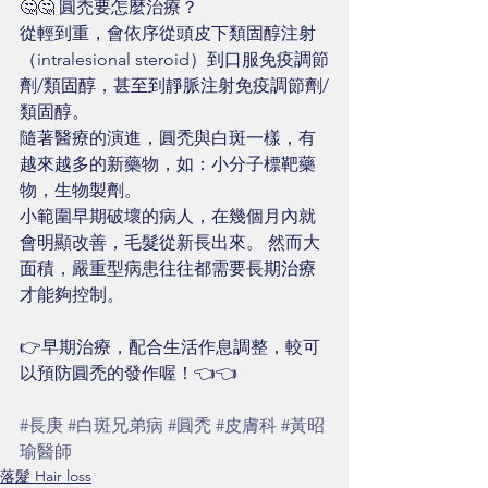
🤔🤔 圓禿要怎麼治療？ 
從輕到重，會依序從頭皮下類固醇注射
（intralesional steroid）到口服免疫調節
劑/類固醇，甚至到靜脈注射免疫調節劑/
類固醇。
隨著醫療的演進，圓禿與白斑一樣，有
越來越多的新藥物，如：小分子標靶藥
物，生物製劑。
小範圍早期破壞的病人，在幾個月內就
會明顯改善，毛髮從新長出來。 然而大
面積，嚴重型病患往往都需要長期治療
才能夠控制。
👉早期治療，配合生活作息調整，較可
以預防圓禿的發作喔！👈👈 
#長庚
#白斑兄弟病
#圓禿
#皮膚科
#黃昭
瑜醫師
落髮 Hair loss