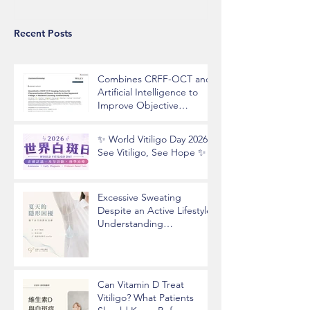
Recent Posts
Combines CRFF-OCT and
Artificial Intelligence to
Improve Objective
Assessment of Vitiligo
Disease Activity
✨ World Vitiligo Day 2026 |
See Vitiligo, See Hope ✨
Excessive Sweating
Despite an Active Lifestyle?
Understanding
Hyperhidrosis and
Underarm Odor
Can Vitamin D Treat
Vitiligo? What Patients