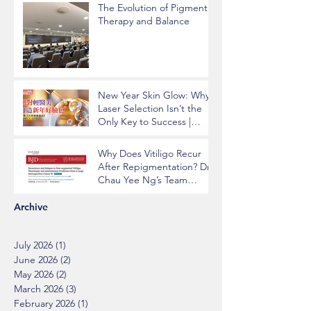
The Evolution of Pigment
Therapy and Balance
New Year Skin Glow: Why
Laser Selection Isn’t the
Only Key to Success |
Insights from Dr. Chau Yee
Ng
Why Does Vitiligo Recur
After Repigmentation? Dr.
Chau Yee Ng’s Team
Identifying Key Risk
Factors Published in BJD
Archive
July 2026
(1)
1 post
June 2026
(2)
2 posts
May 2026
(2)
2 posts
March 2026
(3)
3 posts
February 2026
(1)
1 post